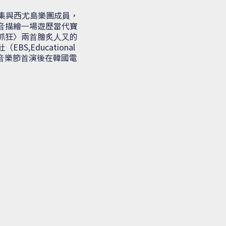
雅集與西尤島樂團成員，
⾳描繪⼀場遊歷當代寶
抓狂〉兩⾸膾炙⼈⼜的
Educational
，將於⾳樂節⾸演後在韓國電