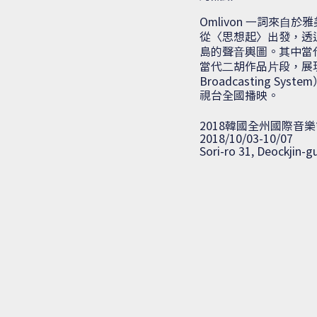
Omlivon ⼀詞來
從〈思想起〉出發，透
島的聲⾳輿圖。其中當
當代⼆胡作品⽚段，展現
Broadcasting S
視台全國播映。
2018韓國全州國際音
2018/10/03-10/07
Sori-ro 31, Deockjin-g