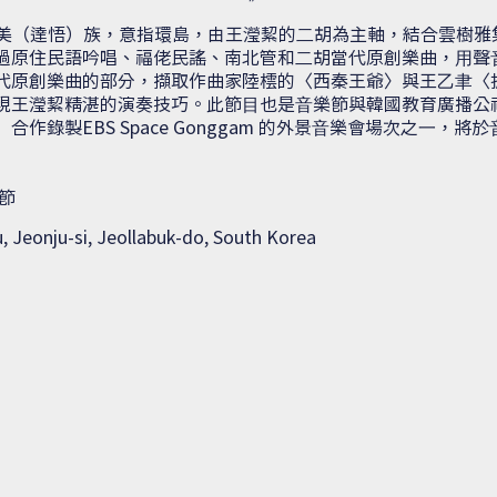
⾃於雅美（達悟）族，意指環島，由王瀅絜的⼆胡為主軸，結合雲樹
過原住民語吟唱、福佬民謠、南北管和⼆胡當代原創樂曲，⽤聲
代原創樂曲的部分，擷取作曲家陸橒的〈西秦王爺〉與王⼄⾀〈
王瀅絜精湛的演奏技巧。此節⽬也是⾳樂節與韓國教育廣播公社（EBS,
ystem）合作錄製EBS Space Gonggam 的外景⾳樂會場次之⼀
樂節
u, Jeonju-si, Jeollabuk-do, South Korea