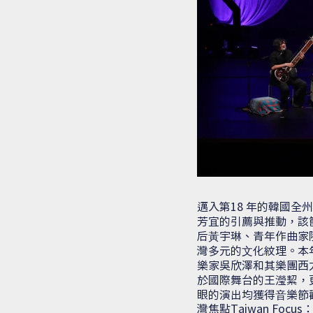
邁入第18 年的韓國全州國際⾳
芳宜的引薦與推動，該
后⿈宇琳、青年作曲家
灣多元的⽂化紋理。本
樂家吳欣澤和其樂團西
於國際舞台的王瀅絜，
眼的演出均獲得⾳樂節
灣焦點Taiwan Focus：O