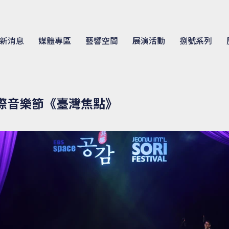
新消息
媒體專區
藝響空間
展演活動
捌號系列
國際音樂節《臺灣焦點》