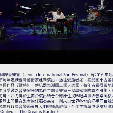
樂節（Jeonju International Sori Festival）⾃20
節每年邀請臺灣藝術家赴韓演出，過往受邀者如：泰武國⼩古謠
陸橒作品《點將》、傳統器樂潮團三個⼈樂團，每年皆獲得當地
年度受邀之⾳樂家分別為由⼆胡⾳樂家王瀅絜領軍的雲樹雅集，
尤島。西尤島於主舞台演出結合台灣原住民吟唱與世界⾳樂風格
更登上開幕⾳樂會擔任獨奏嘉賓，與來⾃世界各地的好⼿同台競
觀眾與各國⾳樂節策展⼈們的極⾼評價，今年主辦單位邀請捌號
mlivon - The Dreams Garden》。