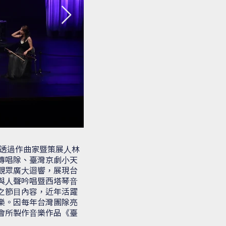
16 年起透過作曲家暨策展⼈林
傳唱隊、臺灣京劇⼩天
觀眾廣⼤迴響，展現台
與⼈聲吟唱暨西塔琴⾳
之節⽬內容，近年活躍
樂。因每年台灣團隊亮
會所製作⾳樂作品《臺