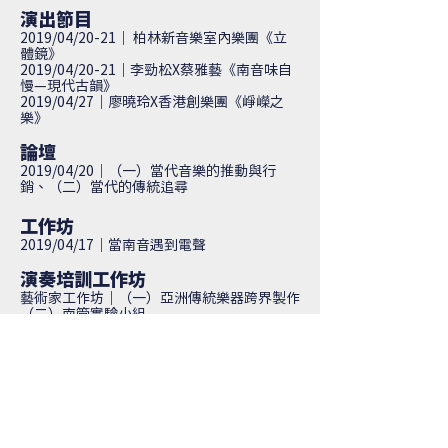
演出節目
2019/04/20-21｜
柏林新音樂室內樂團《立
體鏡》
2019/04/20-21｜
李勁松X蔡雅藝《南音味自
慢—現代古韻》
2019/04/27｜
廖曉玲X香港創樂團《崢嶸之
樂》
論壇
2019/04/20｜
（一）當代音樂的推動與行
銷、（二）當代的傳統追尋
工作坊
2019/04/17｜
當南音遇到電聲
演奏培訓工作坊
藝術家工作坊｜（一）亞洲傳統樂器跨界製作
（二）南管實驗小組
大師工作坊
2019/07/15-20｜
即興演奏大師班
2019/09/07-08｜
音樂創意與實踐計畫講座與
工作坊
國際連結