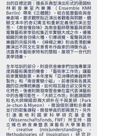
台的目標定調：擅長非典型演出形式的德國柏
林新音樂室內樂團（Ensemble KNM
Berlin）帶來《立體鏡》，結合裝置藝術與音
樂劇場，要求觀眾貼近演出者觀看與聆聽，體
驗文本中的奇幻寓言和重新定義後的演出型
態。《南音慢自味》為南音藝師蔡雅藝與即興
電聲藝術家李勁松集近年實驗大成之作，優雅
細緻的南音彷彿火種，引爆視覺、電聲與其他
樂器的共振共鳴。《崢嶸之樂》則由香港創樂
團演出不同文化背景青年作曲家的得獎作品，
流露青年藝術家特有的慧黠，展現下一世代的
美學語彙。
全年培訓的部分，則提供音樂家們加強專業深
度與藝術廣度的機會：「藝術家工作坊」讓藝
術家實驗創意，本年度有「亞洲傳統樂器跨界
製作」和「南音實驗小組」，前者探索各異其
趣的亞洲傳統樂器，如何相互融合卻又保有文
化特色，後者則開發南管音樂在當代表演藝術
中的各種可能性。「大師工作坊」則邀請國際
知名大師韓國即興大師朴在千與美妍（Park
Je-chun & Miyeon），開設個別課和合奏課
並行的密集課程，開發學員的即興潛力。另外
引進奧地利國家科學研究基金會
（Wissenschaftsfonds, FWF）所支持、國
立維也納音樂暨表演藝術大學推動的
「creative (mis)understandings -
Methodologies of Inspiration」研究計