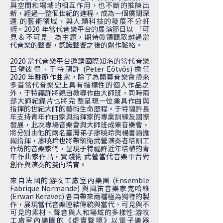
與空間和場域的相互作用，也不斷的推陳出
新，經過一整個世紀的進程，成為一個廣闊深
遠 的藝術領域，與人類科技的發展不分軒
輊。2020 年當代音樂平台的展演節目以 「可
見 & 不可見」為主題，期待帶領觀眾越過當
代音樂的聲響，認識聲響之後的創作脈絡。
2020 當代音樂平台邀請國際知名的當代音樂
巨擘彼得 · 于特福許 (Peter Eötvös) 擔任
2020 年駐節作曲家，除了為開幕音樂會帶來
多首當代音樂史上具有指標性的個人作品之
外，于特福許將親自教導作曲大師班，同時兩
部大師紀錄片也將完 整呈現一位兼具作曲與
指揮的世紀大師的藝術生命歷程。于特福許長
年支持青年作曲家與指揮家的專業訓練及國際
發展，此次專場音樂會與大師班成果音樂會，
將分別由他的兩名臺灣弟子廖曉玲與楊書涵擔
綱指揮，廖曉玲也將帶領衛武營演奏者培訓工
作坊的音樂家們，呈現于特福許近年培植的青
年作曲家作品，實踐衛 武營當代音樂平台對
創作與演奏的雙向培育。
來自法國的游牧工廠室內樂團 (Ensemble
Fabrique Normande) 與風笛音樂家克哈維
(Erwan Keravec) 各自帶來兩檔極為獨特的製
作，展現當代音樂連結傳統與當代、可見與不
可見的素材、聲音與人和場域的多樣性:游牧
工廠室內樂團的《虛實聲境》以電子樂器