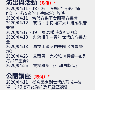
演出與活動
（取消）*
2020/04/11、18、26｜
紀錄片《第七道
門》、《75歲的于特福許》放映
2020/04/11｜
當代音樂平台開幕音樂會
2020/04/12｜
彼得．于特福許大師班成果音
樂會
2020/04/17、19｜
吳思樺《遊刃之弦》
2020/04/18｜
創演相生—青年世代的音樂力
量
2020/04/18｜
游牧工廠室內樂團《虛實聲
境》
2020/04/25｜
艾爾萬．克哈維《簧響—
布列
塔尼四重奏》
2020/04/26｜
雲樹雅集 《亞洲再製造》
公開講座
（取消）*
2020/04/11｜
從音樂家到世代的形成—彼
得‧于特福許紀錄片放映暨座談會
2020/04/16｜
《虛實聲境》講座
2020/04/16｜
《遊刃之弦》大師班
工作
坊
演奏培訓工作坊
藝術家工作坊
*因受到COVID-19嚴重特殊傳染性肺炎疫情影