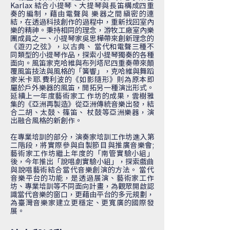
Karlax 結合小提琴、大提琴與長笛構成四重
奏的編制，藉由電聲與 樂器之間縝密的連
結，在透過科技創作的過程中，重新找回室內
樂的精神。秉持相同的理念，游牧工廠室內樂
團成員之一、小提琴家吳思樺帶來創新理念的
《遊刃之弦》，以古典、 當代和電聲三種不
同類型的小提琴作品，探索小提琴獨奏的各種
面向。風笛家克哈維與布列塔尼四重奏帶來顛
覆風笛技法與風格的「簧響」，克哈維與舞蹈
家米卡耶.費利波的《如影隨形》則為原本即
屬於戶外樂器的風笛，開拓另一種演出形式。
延續上一年度藝術家工 作坊的成果，雲樹雅
集的《亞洲再製造》從亞洲傳統音樂出發，結
合二胡、太鼓、篠笛、 杖鼓等亞洲樂器，演
出融合風格的新創作。
在專業培訓的部分，演奏家培訓工作坊進入第
二階段，將實際參與自製節目與推廣音樂會;
藝術家工作坊繼上年度的「南管實驗小組」
後，今年推出「說唱劇實驗小組」，探索戲曲
與說唱藝術結合當代音樂創演的方法。 當代
音樂平台的功能，是透過展演、藝術家工作
坊、專業培訓等不同面向計畫，為觀眾開啟認
識當代音樂的窗口，更藉由平台的多元規劃，
為臺灣音樂家建立更穩定、更寬廣的國際發
展。