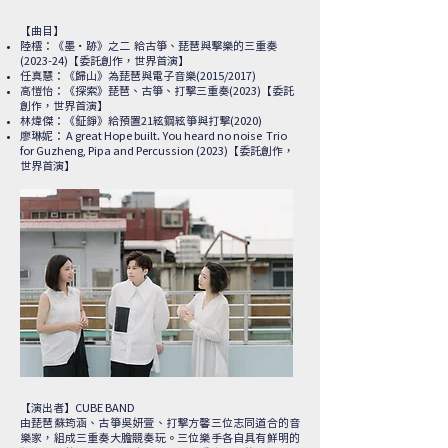
【曲目】
陸橒：《墨・跡》之二 給古箏、琵琶與擊樂的三重奏
(2023-24)【委託創作，世界首演】
任真慧：《歸山》為琵琶與電子音樂(2015/2017)
高愷怡：《探索》琵琶、古箏、打擊三重奏(2023)【委託
創作，世界首演】
林煒傑：《鉦錚》給預置21絃鋼絃箏與打擊(2020)
廖琳妮： A great Hope built. You heard no noise Trio
for Guzheng, Pipa and Percussion (2023)
【委託創作，
世界首演】
【演出者】CUBE BAND
由琵琶蘇筠涵、古箏吳妍萱、打擊方馨三位志同道合的音
樂家，組成三重奏大膽競奏玩。三位樂手各自具有鮮明的