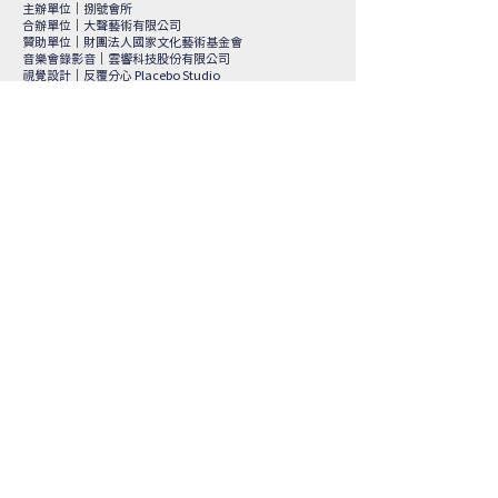
主辦單位｜捌號會所
合辦單位｜
大聲藝術有限公司
贊助單位｜
財團法人國家文化藝術基金會
音樂會錄影音｜雲響科技股份有限公司
視覺設計｜反覆分心 Placebo Studio
樂器贊助｜豪聲樂器、敲打擊樂團
特別感謝｜
臺北市立國樂團、洪于雯
​本網站由財團法人國家文化藝術基金會贊助
合作單位