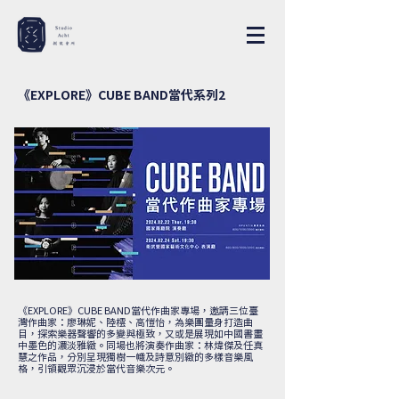
《EXPLORE》CUBE BAND當代系列2
《EXPLORE》CUBE BAND當代作曲家專場，邀請三位臺
灣作曲家：廖琳妮、陸橒、高愷怡，為樂團量身打造曲
目，探索樂器聲響的多變與極致，又或是展現如中國書畫
中墨色的濃淡雅緻。同場也將演奏作曲家：林煒傑及任真
慧之作品，分別呈現獨樹一幟及詩意別緻的多樣音樂風
格，引領觀眾沉浸於當代音樂次元。