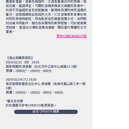
獨奏家風範，音樂性格強烈，又具有重奏合作的思維，相
容互補，進退得宜。可聽到音樂家精湛又細膩的演奏中，
利用不同基調的音色搭配變換，展現時而濃烈時而溫潤的
層次，迸發器樂彼此對話的火花。三位音樂家對音樂也有
共同的熱情與韌性，同為點狀音色樂器發聲方式，他們取
材古曲共同創作，融合各自獨有的美學經驗，巧妙拋接樂
思成線， 創造出以傳統音樂為基礎，翻玩當代聲響的立方
重奏。
​更多CUBE BAND介紹
【演出與購票資訊】
2024/02/22（四）19:30
國家兩廳院 演奏廳（
台北市中正區中山南路21-1號
）
票價：2000元*、1000元、800元
2024/02/24 (六) 19:30
​衛武營國家藝術文化中心 表演廳（高雄市鳳山區三多一路
1號）
票價：2000元*、1000元、800元、600元
*藝文支持票
折扣優惠可參考OPENTIX售票頁面。
前往 OPENTIX 購票