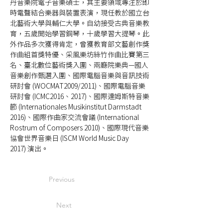
丹音樂院電子音樂碩士，其主要領域專注於即
時電聲結合樂器與裝置表演，現任教於國立台
北藝術大學與輔仁大學。自幼接受古典音樂教
育，五歲開始學習鋼琴，十歲學習大提琴。此
外作品多次獲得肯定，曾獲教育部文藝創作獎
作曲組首獎特優、采風樂坊絲竹作曲比賽第三
名、臺北數位藝術獎入圍、兩廳院樂典—國人
音樂創作甄選入圍、國際電腦音樂與音訊技術
研討會 (WOCMAT2009/2011)、國際電腦音樂
研討會 (ICMC2016、2017)、國際達姆斯特音樂
節 (Internationales Musikinstitut Darmstadt 
2016)、國際作曲家交流會議 (International 
Rostrum of Composers 2010)、國際現代音樂
協會世界音樂日 (ISCM World Music Day 
2017) 演出。
Previous
Next