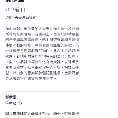
鄭伊里
2019節目
#2019再壹波藝術節
作曲家鄭伊里為臺師大音樂系作曲碩士及阿姆
斯特丹音樂院電子音樂碩士，專注於即時電聲
結合樂器與裝置表演，熱中研究聲音和各類物
件間互動的可能，將譜寫樂器聲響的邏輯，巧
妙移植至各種可發聲的物件。此次由於場域特
殊性，就地取材使用場地特有的法器，如缽、
木魚、供品器皿等物件化身為樂器，以神桌放
置表演器材，結合電腦程序的分析、採樣及變
型，以抽象的音樂與肢體語言建構，激發聽者
更深層感官的體會與想像空間。
鄭伊里
Cheng I-lly
國立臺灣師範大學音樂系作曲碩士，阿姆斯特