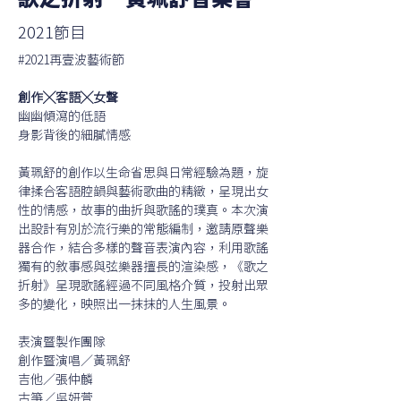
歌之折射－黃珮舒音樂會
2021節目
#2021再壹波藝術節
創作╳客語╳女聲
幽幽傾瀉的低語
身影背後的細膩情感
黃珮舒的創作以生命省思與日常經驗為題，旋
律揉合客語腔韻與藝術歌曲的精緻，呈現出女
性的情感，故事的曲折與歌謠的璞真。本次演
出設計有別於流行樂的常態編制，邀請原聲樂
器合作，結合多樣的聲音表演內容，利用歌謠
獨有的敘事感與弦樂器擅長的渲染感，《歌之
折射》呈現歌謠經過不同風格介質，投射出眾
多的變化，映照出一抹抹的人生風景。
表演暨製作團隊
創作暨演唱／黃珮舒 
吉他／張仲麟
古箏／吳妍萱