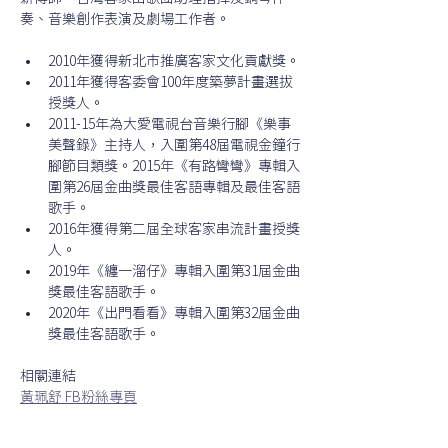
奏、音樂創作表演及劇場工作者。
2010年獲得新北市推廣客家文化貢獻獎。
2011年獲得客委會100年度築夢計畫選拔
授獎人。
2011-15年為大愛電視台音樂行腳《樂事
美聲錄》主持人，入圍第48屆電視金鐘行
腳節目類獎。2015年《有路彎彎》專輯入
圍第26屆金曲獎最佳客語專輯及最佳客語
歌手。
2016年獲得第二屆全球客家串流計畫授獎
人。
2019年《纏一溜仔》專輯入圍第31屆金曲
獎最佳客語歌手。
2020年《出門看看》專輯入圍第32屆金曲
獎最佳客語歌手。
相關連結
黃珮舒 FB粉絲專頁