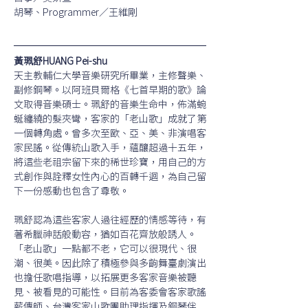
胡琴、Programmer／王維剛
黃珮舒HUANG Pei-shu
天主教輔仁大學音樂研究所畢業，主修聲樂、
副修鋼琴。以阿班貝爾格《七首早期的歌》論
文取得音樂碩士。珮舒的音樂生命中，佈滿蜿
蜒纏繞的髮夾彎，客家的「老山歌」成就了第
一個轉角處。曾多次至歐、亞、美、非演唱客
家民謠。從傳統山歌入手，蘊釀超過十五年，
將這些老祖宗留下來的稀世珍寶，用自己的方
式創作與詮釋女性內心的百轉千迴，為自己留
下一份感動也包含了尊敬。
珮舒認為這些客家人過往經歷的情感等待，有
著希臘神話般動容，猶如百花齊放般誘人。
「老山歌」一點都不老，它可以很現代、很
潮、很美。因此除了積極參與多齣舞臺劇演出
也擔任歌唱指導，以拓展更多客家音樂被聽
見、被看見的可能性。目前為客委會客家歌謠
薪傳師、台灣客家山歌團助理指揮及鋼琴伴