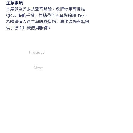
注意事項
本展覽為遊走式聲音體驗，敬請使用可掃描
QR code的手機，並攜帶個人耳機聆聽作品。
為維護個人衛生與防疫措施，展出現場恕無提
供手機與耳機借用服務。
Previous
Next