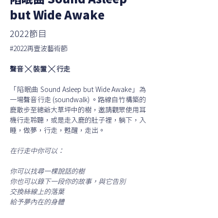
陷眠曲 Sound Asleep
but Wide Awake
2022節目
#2022再壹波藝術節
聲音 ╳ 裝置 ╳ 行走
「陷眠曲 Sound Asleep but Wide Awake」為
一場聲音行走 (soundwalk) 。路線自竹構築的
鹿散步至總爺大草坪中的樹，邀請觀眾使用耳
機行走聆聽，或是走入鹿的肚子裡，躺下，入
睡，做夢，行走，甦醒，走出。
在行走中你可以：
你可以找尋一棵說話的樹
你也可以錄下一段你的故事，與它告別
交換絲線上的落葉
給予夢內在的身體