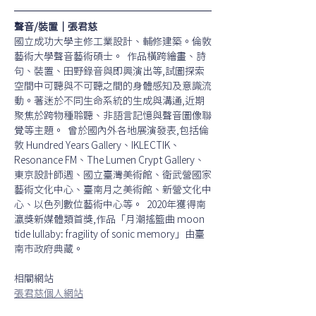
聲音/裝置｜張君慈 
國立成功大學主修工業設計、輔修建築。倫敦
藝術大學聲音藝術碩士。  作品橫跨繪畫、詩
句、裝置、田野錄音與即興演出等,試圖探索
空間中可聽與不可聽之間的身體感知及意識流
動。著迷於不同生命系統的生成與溝通,近期
聚焦於跨物種聆聽、非語言記憶與聲音圖像聯
覺等主題。  曾於國內外各地展演發表,包括倫
敦 Hundred Years Gallery、IKLECTIK、
Resonance FM、The Lumen Crypt Gallery、
東京設計師週、國立臺灣美術館、衛武營國家
藝術文化中心、臺南月之美術館、新營文化中
心、以色列數位藝術中心等。  2020年獲得南
瀛獎新媒體類首獎,作品「月潮搖籃曲 moon 
tide lullaby: fragility of sonic memory」由臺
南市政府典藏。 
相關網站
張君慈個人網站