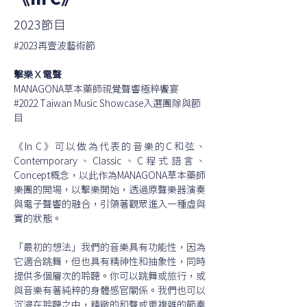
《In C》
2023節目
#2023再壹波藝術節
擊樂Ｘ電聲
MANAGONA草本藥師視覺聲響極粹饗宴
#2022 Taiwan Music Showcase入選團隊與節
目
《In C》可以做為代表的音樂的C和弦、
Contemporary、Classic、C程式語言、
Concept概念，以此作為MANAGONA草本藥師
樂團的開場，以擊樂開始，透過原聲樂器演奏
與電子聲響的融合，引領著觀眾進入一種虛與
實的狀態。
「最初的想法」我們的音樂具有功能性，因為
它適合跳舞，但也具有精神性和抽象性，同時
提供多個層次的聆聽。你可以跳舞或旅行，或
與音樂有著純粹的身體感官關係。我們也可以
沉浸在聆聽之中，精緻的和聲或更複雜的節奏