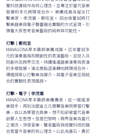
覺科技連結作為核心理念，並專注於當代音樂
發展和多元跨領域合作。 樂團成員為留法打
擊樂家，李茂嵩、鄭宛宜。 回台後嘗試將打
擊樂器樂與電子聲響融合實驗的方式呈現，引
領著大家思考音樂藝術的純粹與可能性。
打擊｜鄭宛宜
MANAGONA草本藥師樂團成員。近年嘗試多
元的演奏風格和開創性的表演藝術，並投入共
同創作及跨界交流，持續推進器樂演奏與表演
的多樣發展。演出焦點逐漸轉向跨領域合作，
積極探索以打擊樂為媒介，與電子音樂互相結
合的實驗性表現風貌。
打擊、電子｜李茂嵩
MANAGONA草本藥師樂團團長，從一個搖滾
樂鼓手，再到法國省立凡爾賽音樂院學習打擊
樂，自以為學習古典樂，想不知卻被當代音樂
啟蒙人生思想。旅居巴黎時，跨界音樂為當代
之潮流，深信音樂、聲音藝術與視覺科技的融
合是當今音樂的核心理念。以此為基石，勇於