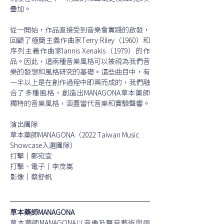
疊加。
從一開始，作品直接受到音樂會實踐的啟發，
回顧了極簡主義作曲家Terry Riley（1960）和
序列主義作曲家Iannis Xenakis（1979）的作
品。因此，這兩種音樂風格可以被視為我們音
樂的發想和風格研究的基礎。這些曲目中，有
一半以上是在創作過程中即興而成的，我們融
合了多種風格，創造出MANAGONA草本藥師
獨特的音樂風格，涵蓋當代音樂和實驗聲響。
演出團隊
草本藥師MANAGONA（2022 Taiwan Music 
Showcase入選團隊）
打擊｜鄭宛宜 
打擊、電子｜李茂嵩
影像｜蔡舒帆
草本藥師MANAGONA
草本藥師MANAGONA以音樂及聲音藝術與視