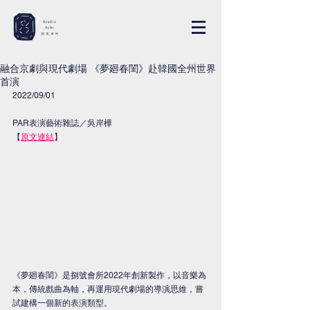
融合京劇與現代劇場 《夢廻春閨》赴韓國全州世界
首演
2022/09/01
PAR表演藝術雜誌／吳岸樺
【
原文連結
】
《夢廻春閨》是捌號會所2022年創新製作，以音樂為
本，傳統戲曲為軸，再運用現代劇場的導演思維，嘗
試建構一個新的表演類型。