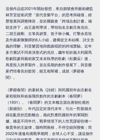
這個作品從2021年開始發想，來自捌號會所藝術總監
林芳宜從衛武營「當代音樂平台」的思考與碰撞，經
歷發展與調整陣容，並於國藝會「跨域合創計畫」補
助支持下，由王嘉明導演，帶領知名京劇旦角兆欣、
二胡王維剛、古箏吳妍萱、笛子林小楓、打擊余若玫
及作曲家陳樂鐸的6人小組，建構從文本結構、詩文含
義的理解，到音樂質地與戲曲唱腔的跨域實驗。近年
多方嘗試不同表演形式的兆欣，繼年初於義大利羅馬
歌劇院參與藝術家艾未未執導的歌劇《杜蘭朵》後，
再度投入跨界製作，並在長期的創作發展下，與音樂
家們培養良好默契，能互相幫襯，成就《夢廻春
閨》。
《夢廻春閨》的素材為《詩經》與民國初年由京劇名
家程硯秋和俞振飛所創作的京劇劇本《春閨夢》
（1931）。《春閨夢》的文本概念源自唐朝杜甫的
《新婚別》，年代設定於漢代末年，引出一對新婚夫
婦在亂世的悲歡離合，藉此對應民國初年的軍閥割
據。雖是不同年代，戰爭情境下的人性荒謬卻彷彿一
條貫串的主旋律，隨時間推移，不停交錯與變奏；而
2022年適逢烏俄戰爭期間，全球人心不安，讓這個作
品貼近當代觀眾。導演王嘉明認為時代不斷往前推