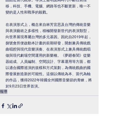
移，科技、手機、電腦、網路等也不斷更新，唯一不
變的是人性和戰爭的殺戮。
在表演形式上，概念來自林芳宜思及台灣的傳統音樂
與表演藝術之多樣性，積極開發新世代的表演類型，
向世界展現專屬台灣的多元基因。因此自2019年起，
捌號會所便啟動本計畫的前期研發，開創兼具傳統戲
曲唱腔與現代音樂演奏、在表演形式上兼具傳統戲唱
做與現代劇場空間運用的新樂種。《夢廻春閨》從樂
器組成、人員編制、空間設計、字幕運用等方面，都
以適合國際巡演的規模和方式策劃，為傳統戲曲的國
際發展創造新的可能性。這個以傳統為本、當代為軸
的作品，獲得2022年韓國全州國際音樂節的青睞，將
於9月23日世界首演。
報導
​本網站由財團法人國家文化藝術基金會贊助