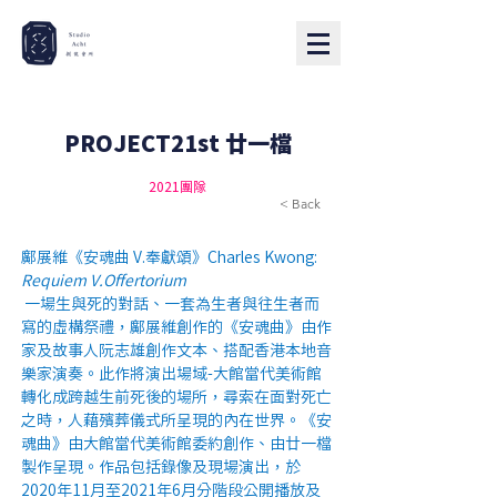
PROJECT21st 廿一檔
2021團隊
< Back
鄺展維《安魂曲 V.奉獻頌》Charles Kwong: 
Requiem V.Offertorium
 一場生與死的對話、一套為生者與往生者而
寫的虛構祭禮，鄺展維創作的《安魂曲》由作
家及故事人阮志雄創作文本、搭配香港本地音
樂家演奏。此作將演出場域-大館當代美術館
轉化成跨越生前死後的場所，尋索在面對死亡
之時，人藉殯葬儀式所呈現的內在世界。《安
魂曲》由大館當代美術館委約創作、由廿一檔
製作呈現。作品包括錄像及現場演出，於
2020年11月至2021年6月分階段公開播放及