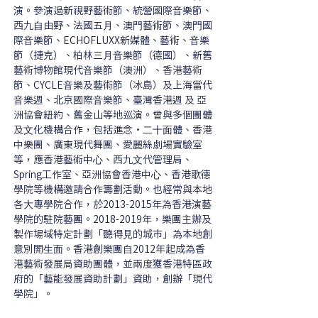
演。參演過新視野藝術節、統營國際⾳樂節、
⻄九⾃由野、法國五⽉、澳⾨藝術節、澳⾨國
際⾳樂節、ECHOFLUXX新媒體、藝術、⾳樂
節（捷克）、柏林三⽉⾳樂節（德國）、新舊
藝術博物館現代⾳樂節（澳洲）、香港藝術
節、CYCLE⾳樂及藝術節（冰島）及上海當代
⾳樂週、北京國際⾳樂節、臺灣香港週 及 亞
洲協會紐約、舊金山等地巡演。曾與多個團體
及⽂化機構合作，包括進念・⼆⼗⾯體、香港
中樂團、廣東現代舞團、愛麗絲劇場實驗室
等，應香港藝術中⼼、⻄九⽂代管理局、
Spring⼯作室、亞洲協會香港中⼼、香港歌德
學院等機構邀請合作籌劃活動。也經常與本地
各⼤專學院合作，於2013-2015年為香港演藝
學院的駐院藝團。2018-2019年，樂團主辦及
製作場域特定計劃「聽得⾒的城市」為本地創
意別開⽣⾯。香港創樂團⾃2012年起成為香
港藝術發展局資助團體，並兩度獲香港特區政
府的「藝能發展資助計劃」資助，創辦「現代
學院」。