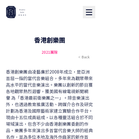
香港創樂團
2021團隊
< Back
香港創樂團由凌藝廉於2008年成立，是亞洲
⾸屈⼀指的當代⾳樂組合，多年來為觀眾帶來
⾼⽔平的當代⾳樂演出。樂團以創新的節⽬獲
各地觀眾熱烈迴響，獲美國有線電視新聞網
譽 為「香港最前衛樂團之⼀」。除⾳樂演出
外，也透過教育推廣活動、跨媒介合作及研究
計劃為香港及國際藝術家建立實驗合作平台。
現由⼗五位成員組成，以各種靈活組合於不同
場域演出，包含不少由香港創樂團委創的作
品。樂團多年來演出多⾸當代⾳樂⼤師的經典
名作，並為多位本地及海外作曲家的新作⾸