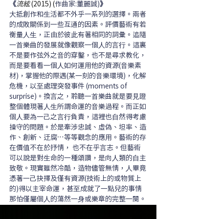
《
流絃
 (2015) (
作曲家:董麗誠)
》
⼤抵創作和⽣活都不外乎⼀系列的選擇。兩者
的成敗關係到⼀些互通的因素。評價藝術有若
衡量⼈⽣，正由於彼此有著相同的詞彙。追隨
⼀⾸樂曲的發展就像觀察⼀個⼈的⾔⾏。這裏
不是要作弦外之⾳的穿鑿，也不是尋求教化，
⽽是要看看⼀個⼈如何運⽤他的資源(⾳樂素
材)，掌握他的際遇(某⼀刻的⾳樂環境)，化解
危機，以⾄處理突發事件 (moments of 
surprise)。換⾔之，聆聽⼀⾸樂曲就是要⾒證
整個體現著⼈⽣所謂命運的⾳樂過程。⽽正如
個⼈要為⼀⼰之⾔⾏負責，這裡也⾃然得考慮
操守的問題。於是牽涉忠誠、虛偽、坦率、造
作、創新、迂腐…等等觀念的應⽤。藝術的存
在價值不在於抒情， 也不在乎⾔志。但藝術
可以說是對⽣命的⼀種頌讚，是向⼈類的⾃主
致敬。現實雖然冷酷，造物儘管無情，⼈畢竟
憑著⼀⼰抉擇及僅有資源(技術上的或物質上
的)得以主宰命運，甚⾄成就了⼀點兒的事情
那怕僅屬個⼈的蕩然⼀⾝或樂章的完整⼀闋。