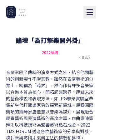
論壇「為打擊樂開外掛」
2022論壇
< Back
音樂家除了傳統的演奏方式之外，結合他類藝
術的創新製作不勝其數，雖然在表演藝術的分
類上，統稱為「跨界」，然而卻有許多音樂家
以音樂本質為核心，開拓超越跨界、連結未來
的藝術樣貌和表現方法，如JPG擊樂實驗室帶
領新生代打擊樂家勇敢探索新領域、屢獲國際
獎項的鋼琴家盧佳慧以音樂為媒介，展現融合
視覺藝術與表演藝術的高度才華、作曲家陳家
輝則以科技技術為聲響藝術點石成金。2022 
TMS FORUM 透過各位藝術家的分享與對談，
探討音樂藝術未來新工法的趨勢和路徑。