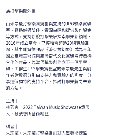
為打擊樂開外掛
由朱宗慶打擊樂團規劃與支持的JPG擊樂實驗
室，透過輔導陪伴、資源串連和提供製作資金
等方式，支持新銳打擊樂家探索擊樂新領域，
2016年成立至今，已經培育超過20組實驗團
隊，其中謝賢德作品《潘朵拉幻象》成為今年
國立臺灣美術館與臺灣當代文化實驗場跨機構
合作的作品，為當代擊樂創作立下一個里程
碑。由催生JPG擊樂實驗室的朱宗慶先生與創
作者謝賢德分別由支持方和實驗方的角度，分
享這個獨特的支持平台、探討打擊樂航向未來
的方法。
主持｜
林芳宜，2022 Taiwan Music Showcase策展
人、捌號會所藝術總監
講者｜
朱宗慶，朱宗慶打擊樂團創辦人暨藝術總監