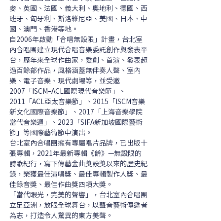
麥、英國、法國、義大利、奧地利、德國、西
班牙、匈牙利、斯洛維尼亞、美國、日本、中
國、澳門、香港等地。
自2006年啟動「合唱無設限」計畫，台北室
內合唱團建立現代合唱音樂委託創作與發表平
台，歷年來全球作曲家，委創、首演、發表超
過百餘部作品，風格涵蓋無伴奏人聲、室內
樂、電子音樂、現代劇場等，並受邀
2007「ISCM–ACL國際現代音樂節」、
2011「ACL亞太音樂節」、2015「ISCM音樂
新文化國際音樂節」、2017「上海音樂學院
當代音樂週」、2023「SIFA新加坡國際藝術
節」等國際藝術節中演出。
台北室內合唱團擁有專屬唱片品牌，已出版十
張專輯，2021年最新專輯《䪩》—無設限的
詩歌紀行，寫下傳藝金曲獎設獎以來的歷史紀
錄，榮獲最佳演唱獎、最佳專輯製作人獎、最
佳錄音獎、最佳作曲獎四項大獎。
「當代眼光，完美的聲響」，台北室內合唱團
立足亞洲，放眼全球舞台，以聲音藝術傳遞者
為志，打造令人驚異的東方美聲。