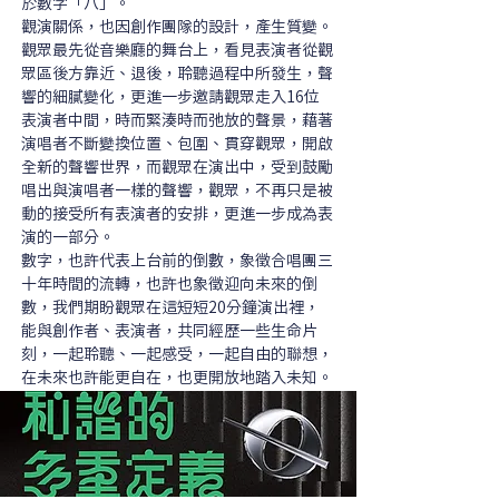
於數字「八」。 
觀演關係，也因創作團隊的設計，產生質變。
觀眾最先從音樂廳的舞台上，看見表演者從觀
眾區後方靠近、退後，聆聽過程中所發生，聲
響的細膩變化，更進一步邀請觀眾走入16位
表演者中間，時而緊湊時而弛放的聲景，藉著
演唱者不斷變換位置、包圍、貫穿觀眾，開啟
全新的聲響世界，而觀眾在演出中，受到鼓勵
唱出與演唱者一樣的聲響，觀眾，不再只是被
動的接受所有表演者的安排，更進一步成為表
演的一部分。 
數字，也許代表上台前的倒數，象徵合唱團三
十年時間的流轉，也許也象徵迎向未來的倒
數，我們期盼觀眾在這短短20分鐘演出裡，
能與創作者、表演者，共同經歷一些生命片
刻，一起聆聽、一起感受，一起自由的聯想，
在未來也許能更自在，也更開放地踏入未知。