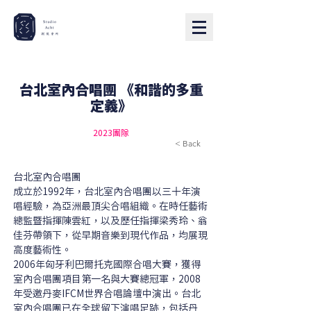
台北室內合唱團 《和諧的多重
定義》
2023團隊
< Back
台北室內合唱團
成立於1992年，台北室內合唱團以三十年演
唱經驗，為亞洲最頂尖合唱組織。在時任藝術
總監暨指揮陳雲紅，以及歷任指揮梁秀玲、翁
佳芬帶領下，從早期音樂到現代作品，均展現
高度藝術性。
2006年匈牙利巴爾托克國際合唱大賽，獲得
室內合唱團項目第一名與大賽總冠軍，2008
年受邀丹麥IFCM世界合唱論壇中演出。台北
室內合唱團已在全球留下演唱足跡，包括丹