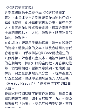
《和諧的多重定義》
合唱無設限第十二號作品《和諧的多重定
義》，由台北室內合唱團邀集作曲家林桂如、
編劇沈琬婷、劇場藝術家複象公場、黃申全等
人，共同創作沈浸式音樂劇場，擷取合唱團三
十年記憶節點，由人的川流聚散，映照社會脈
動的川流聚散。 
在劇場中，觀眾用手機和耳機，遊走在設計好
的路線，體驗共創的文本，以及合唱團的當代
合唱音樂，由手機掃描QR Code隨機產生的
八個路線，對應著八套文本，讓觀眾得以有機
的在劇場每一個設計好的空間裡，用音樂記住
每一個隨機相遇。當觀眾意識到，他/她所選
擇的，只是全部劇場的八分之一，從中產生的
好奇及樂趣，也延伸至劇場最後的現場演唱
〈Are You Ready？〉：遊走在空間中的自由
人聲。
作曲家林桂如以數字倒數作爲起點，營造自由
聯想的聲音場景，如中文的數字「九」化聲為
鳥鳴般的「啾啾」、莫名其妙的喇叭聲，來自