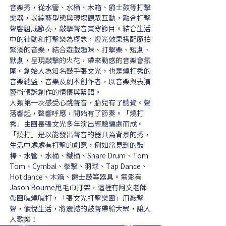
音樂秀，從水管、水桶、木箱、爵士鼓等打擊
樂器，以綜藝型態與現場觀眾互動，融合打擊
聲響組成節奏，敲擊聲音貫穿節目。結合生活
中的律動和打擊樂為概念，燈光效果搭配節拍
緊湊的音樂，結合遊戲趣味、打擊樂、短劇、
默劇，呈現敲擊的火花，帶來動感的音樂會氛
圍。創始人為知名鼓手張文光，也是燒打秀的
音樂總監、音樂及劇本創作者，以音樂與表演
藝術傾訴創作的情懷與絮語。
人類第一次感受心跳聲音，胎兒有了聽覺。聲
落響起，聲響呼應，開始有了節奏。「燒打
秀」由團長張文光多年演出經驗編劇而成。
「燒打」是以能發出聲音的器具為背景的秀，
生活中處處有打擊的創意，例如常見到的鼓
棒、水管、水桶、鐵桶、Snare Drum、Tom 
Tom、Cymbal、拳擊、羽球、Tap Dance、
Hot dance、木箱、爵士鼓等器具。電影有
Jason Bourne甩毛巾打架，這裡有阿文老師
帶團喊燒喊打，「張文光打擊樂團」用敲擊
聲，愉悅生活，將震撼的鼓聲帶給大眾，讓人
人歡樂！