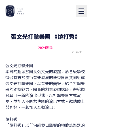
張文光打擊樂團 《燒打秀》
2024團隊
< Back
張文光打擊樂團
本團的起源於團長張文光的發起，於各級學校
徵召有志於流行音樂發展的優秀團員共同組成
張文光打擊樂團，以音樂的美好，結合打擊樂
器的獨特魅力，團員的創意發想橋段，帶給觀
眾耳目一新的演出型態，以打擊樂團方式演
奏，並加入不同於傳統的演出方式。邀請爵士
鼓同好，一起加入互動演出！
燒打秀
「燒打秀」以任何能發出聲響的物體為樂器的