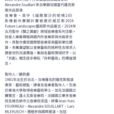
Alexandre Souillart 來台舉辦法國當代薩克斯
風作品首演
音 樂 會 。 其 中 《 福 爾 摩 沙 的 呢 喃 2.0》 
影 像 創 作 實 驗 計 畫 被 選 於 威 尼 斯 2024 
Future Landscapes藝術節作品展出。2024年
五月製作《聲之異變》跨域音樂會系列活動。
拾音人樂集積極與國內外音樂家與作曲家合
作，其製作廣受國際間音樂家與藝術單位讚
賞，本團冀望能以音樂藝術的純粹性去探求人
類普世的共通價值。集結各藝術領域好手，以
「共創」概念逐步耕耘「存粹藝術」的價值理
念。
製作人／顧鈞豪
1981年出生於台北，台灣著名的薩克斯風演
奏家、藝術總監、譯者及音樂會製作人。先後
於東海大學取得音樂藝術學士，並在法國國立
賽爾吉．蓬土瓦斯音樂院、法國國立畢多音樂
院及維也納市立音樂院深造，師事Jean-Yves 
FOURMEAU、Alexandre SOUILLART、Lars 
MLEKUSCH。積極參與國際展演，包括