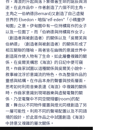
作，海浪的升起與落下象徵著生命的誕辰與消
逝。在此作品中，作者創造了六個不同主角，
主角之一伯納德(Bernard)又創造了自己虛擬
世界的 Elvedon，暗指“elf-eden”「小精靈伊
甸園」之意。伊甸園中有一位持續寫作的女子
以及一位園丁，而「伯納德與持續寫作女子」
（創造者與被創造者）的關係以及「吳爾芙與
伯納德」（創造者與被創造者）的關係形成了
相互關聯的隱喻，兩者皆在幽微的意識世界中
創造寫作使人物有了生命，如此層疊複雜的關
係，在吳爾芙構思《海浪》的日記中便可窺
見。作曲家試圖以這種關係與吳爾芙小說中，
敘事線沈浮於意識流的特色，作為整個作品的
靈感與結構。在作品本身的聲響與技術層面，
思考如何利用音樂表達《海浪》中複雜的關係
時，作曲家意識到現場器樂與虛擬電聲的關
係、乃至電聲中不同空間殘響(room)的配
置，舞台以不同物件擺置與燈光同樣創造了另
一層可能性。利用不同的聲場配置以及不同語
境的設計，於此首作品之中試圖創造《海浪》
中詩意又複雜的層次關係。