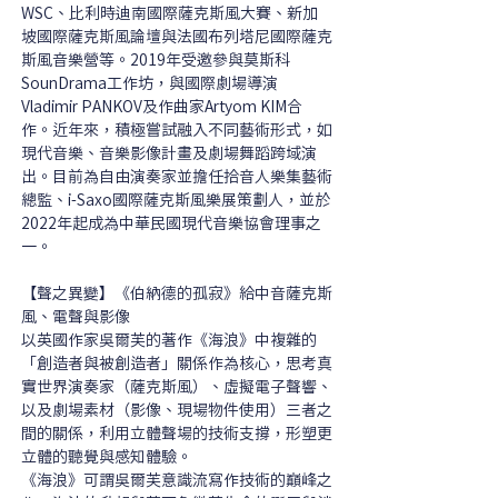
WSC、比利時迪南國際薩克斯風大賽、新加
坡國際薩克斯風論壇與法國布列塔尼國際薩克
斯風音樂營等。2019年受邀參與莫斯科
SounDrama工作坊，與國際劇場導演
Vladimir PANKOV及作曲家Artyom KIM合
作。近年來，積極嘗試融入不同藝術形式，如
現代音樂、音樂影像計畫及劇場舞蹈跨域演
出。目前為自由演奏家並擔任拾音人樂集藝術
總監、i-Saxo國際薩克斯風樂展策劃人，並於
2022年起成為中華民國現代音樂協會理事之
一。
【聲之異變】《伯納德的孤寂》給中音薩克斯
風、電聲與影像
以英國作家吳爾芙的著作《海浪》中複雜的
「創造者與被創造者」關係作為核心，思考真
實世界演奏家（薩克斯風）、虛擬電子聲響、
以及劇場素材（影像、現場物件使用）三者之
間的關係，利用立體聲場的技術支撐，形塑更
立體的聽覺與感知體驗。 
《海浪》可謂吳爾芙意識流寫作技術的巔峰之