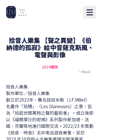
拾音人樂集 【聲之異變】《伯
納德的孤寂》給中音薩克斯風、
電聲與影像
2024團隊
< Back
拾音人樂集
製作單位／拾音人樂集
創立於2022年，團名拮自米勒（J.F.Millet）
名畫作「拾穗」（Les Glaneuses）之意，旨
為「拾起世間萬物之聲的藝術者」。成立後即
以《福爾摩沙的呢喃》系列製作新加坡、法
國、芬蘭等地進行國際交流。2022/23 年策劃
《拾音．時音》北中南巡迴音樂會，並於 
2023 年10月假十方樂集邀請法國演奏家 